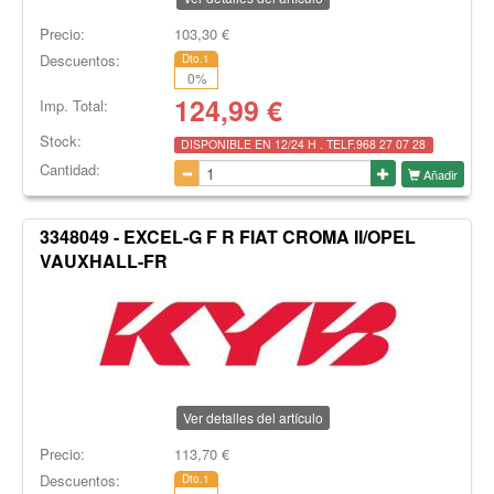
Precio:
103,30
€
Descuentos:
Dto.1
0
%
124,99
€
Imp. Total:
Stock:
DISPONIBLE EN 12/24 H . TELF.968 27 07 28
Cantidad:
Añadir
3348049 - EXCEL-G F R FIAT CROMA II/OPEL
VAUXHALL-FR
Ver detalles del artículo
Precio:
113,70
€
Descuentos:
Dto.1