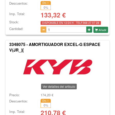
Descuentos:
Dto.1
0
%
133,32
€
Imp. Total:
Stock:
DISPONIBLE EN 12/24 H . TELF.968 27 07 28
Cantidad:
Añadir
3348075 - AMORTIGUADOR EXCEL-G ESPACE
V(JR_)[
Ver detalles del artículo
Precio:
174,20
€
Descuentos:
Dto.1
0
%
210,78
€
Imp. Total: