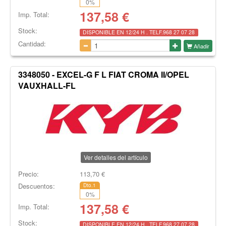
0
%
137,58
€
Imp. Total:
Stock:
DISPONIBLE EN 12/24 H . TELF.968 27 07 28
Cantidad:
Añadir
3348050 - EXCEL-G F L FIAT CROMA II/OPEL
VAUXHALL-FL
Ver detalles del artículo
Precio:
113,70
€
Descuentos:
Dto.1
0
%
137,58
€
Imp. Total:
Stock:
DISPONIBLE EN 12/24 H . TELF.968 27 07 28