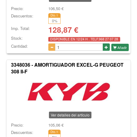
Precio:
106,50
€
Descuentos:
Dto.1
0
%
128,87
€
Imp. Total:
Stock:
DISPONIBLE EN 12/24 H . TELF.968 27 07 28
Cantidad:
Añadir
3348036 - AMORTIGUADOR EXCEL-G PEUGEOT
308 II-F
Ver detalles del artículo
Precio:
105,06
€
Descuentos:
Dto.1