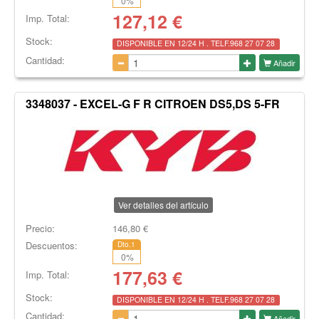
0
%
127,12
€
Imp. Total:
Stock:
DISPONIBLE EN 12/24 H . TELF.968 27 07 28
Cantidad:
Añadir
3348037 - EXCEL-G F R CITROEN DS5,DS 5-FR
Ver detalles del artículo
Precio:
146,80
€
Descuentos:
Dto.1
0
%
177,63
€
Imp. Total:
Stock:
DISPONIBLE EN 12/24 H . TELF.968 27 07 28
Cantidad:
Añadir