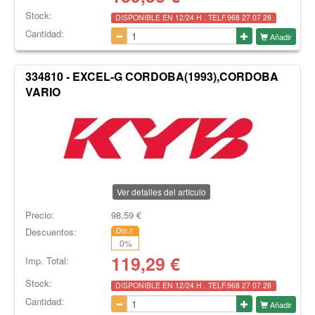
Stock:
DISPONIBLE EN 12/24 H . TELF.968 27 07 28
Cantidad:
Añadir
334810 - EXCEL-G CORDOBA(1993),CORDOBA
VARIO
Ver detalles del artículo
Precio:
98,59
€
Descuentos:
Dto.1
0
%
119,29
€
Imp. Total:
Stock:
DISPONIBLE EN 12/24 H . TELF.968 27 07 28
Cantidad:
Añadir