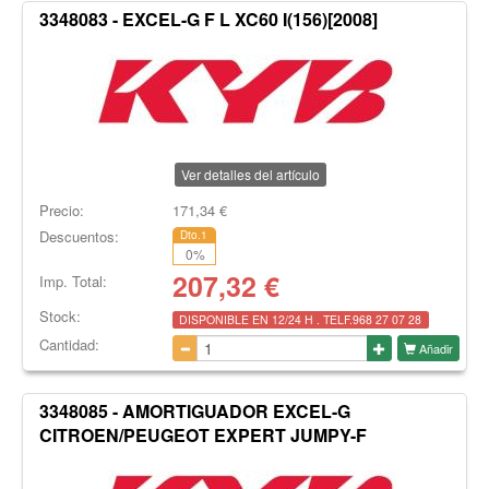
3348083 - EXCEL-G F L XC60 I(156)[2008]
Ver detalles del artículo
Precio:
171,34
€
Descuentos:
Dto.1
0
%
207,32
€
Imp. Total:
Stock:
DISPONIBLE EN 12/24 H . TELF.968 27 07 28
Cantidad:
Añadir
3348085 - AMORTIGUADOR EXCEL-G
CITROEN/PEUGEOT EXPERT JUMPY-F