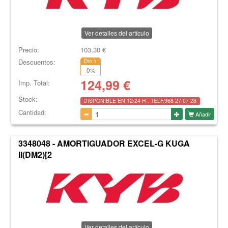
Ver detalles del artículo
Precio:
103,30
€
Descuentos:
Dto.1
0
%
124,99
€
Imp. Total:
Stock:
DISPONIBLE EN 12/24 H . TELF.968 27 07 28
Cantidad:
Añadir
3348048 - AMORTIGUADOR EXCEL-G KUGA
II(DM2)[2
Ver detalles del artículo