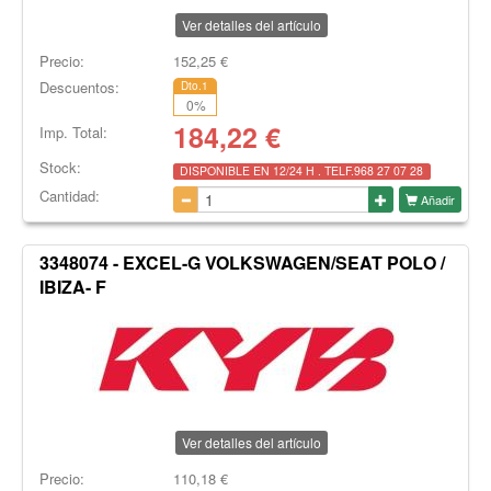
Ver detalles del artículo
Precio:
152,25
€
Descuentos:
Dto.1
0
%
184,22
€
Imp. Total:
Stock:
DISPONIBLE EN 12/24 H . TELF.968 27 07 28
Cantidad:
Añadir
3348074 - EXCEL-G VOLKSWAGEN/SEAT POLO /
IBIZA- F
Ver detalles del artículo
Precio:
110,18
€