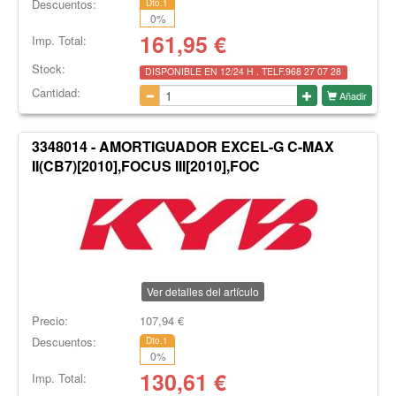
Descuentos:
Dto.1
0
%
161,95
€
Imp. Total:
Stock:
DISPONIBLE EN 12/24 H . TELF.968 27 07 28
Cantidad:
Añadir
3348014 - AMORTIGUADOR EXCEL-G C-MAX
II(CB7)[2010],FOCUS III[2010],FOC
Ver detalles del artículo
Precio:
107,94
€
Descuentos:
Dto.1
0
%
130,61
€
Imp. Total: