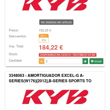
Ver detalles del artículo
Precio:
152,25
€
Descuentos:
Dto.1
0
%
184,22
€
Imp. Total:
Stock:
DISPONIBLE EN 12/24 H . TELF.968 27 07 28
Cantidad:
Añadir
3348063 - AMORTIGUADOR EXCEL-G A-
SERIES(W176)[2012],B-SERIES SPORTS TO