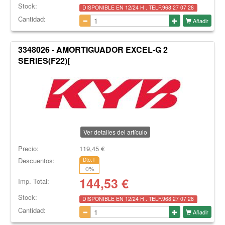
Stock:
DISPONIBLE EN 12/24 H . TELF.968 27 07 28
Cantidad:
Añadir
3348026 - AMORTIGUADOR EXCEL-G 2
SERIES(F22)[
Ver detalles del artículo
Precio:
119,45
€
Descuentos:
Dto.1
0
%
144,53
€
Imp. Total:
Stock:
DISPONIBLE EN 12/24 H . TELF.968 27 07 28
Cantidad:
Añadir