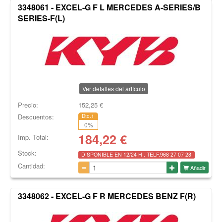
3348061 - EXCEL-G F L MERCEDES A-SERIES/B
SERIES-F(L)
Ver detalles del artículo
Precio:
152,25
€
Descuentos:
Dto.1
0
%
184,22
€
Imp. Total:
Stock:
DISPONIBLE EN 12/24 H . TELF.968 27 07 28
Cantidad:
Añadir
3348062 - EXCEL-G F R MERCEDES BENZ F(R)