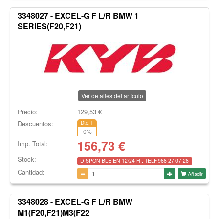
3348027 - EXCEL-G F L/R BMW 1
SERIES(F20,F21)
Ver detalles del artículo
Precio:
129,53
€
Descuentos:
Dto.1
0
%
156,73
€
Imp. Total:
Stock:
DISPONIBLE EN 12/24 H . TELF.968 27 07 28
Cantidad:
Añadir
3348028 - EXCEL-G F L/R BMW
M1(F20,F21)M3(F22