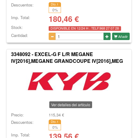
Descuentos:
Dto.1
0
%
180,46
€
Imp. Total:
Stock:
DISPONIBLE EN 12/24 H . TELF.968 27 07 28
Cantidad:
Añadir
3348092 - EXCEL-G F L/R MEGANE
IV[2016],MEGANE GRANDCOUPE IV[2016],MEG
Ver detalles del artículo
Precio:
115,34
€
Descuentos:
Dto.1
0
%
139,56
€
Imp. Total: