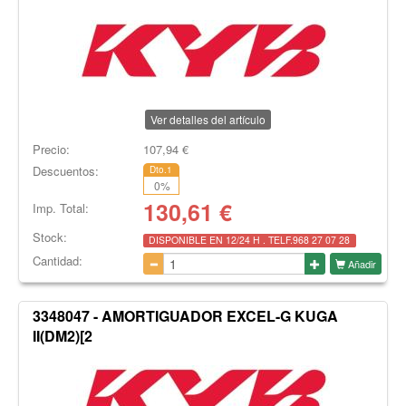
Ver detalles del artículo
Precio:
107,94
€
Descuentos:
Dto.1
0
%
130,61
€
Imp. Total:
Stock:
DISPONIBLE EN 12/24 H . TELF.968 27 07 28
Cantidad:
Añadir
3348047 - AMORTIGUADOR EXCEL-G KUGA
II(DM2)[2