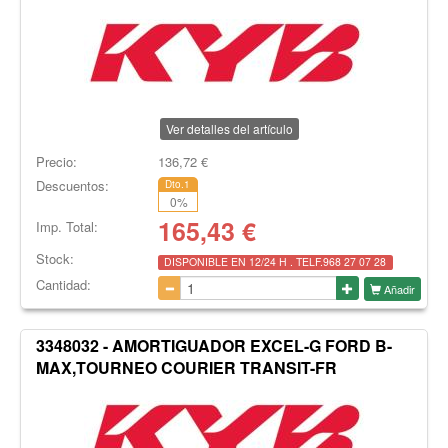
Ver detalles del artículo
Precio:
136,72
€
Descuentos:
Dto.1
0
%
165,43
€
Imp. Total:
Stock:
DISPONIBLE EN 12/24 H . TELF.968 27 07 28
Cantidad:
Añadir
3348032 - AMORTIGUADOR EXCEL-G FORD B-
MAX,TOURNEO COURIER TRANSIT-FR