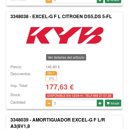
3348038 - EXCEL-G F L CITROEN DS5,DS 5-FL
Ver detalles del artículo
Precio:
146,80
€
Descuentos:
Dto.1
0
%
177,63
€
Imp. Total:
Stock:
DISPONIBLE EN 12/24 H . TELF.968 27 07 28
Cantidad:
Añadir
3348039 - AMORTIGUADOR EXCEL-G F L/R
A3(8V1,8