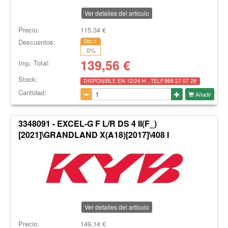
Ver detalles del artículo
Precio:
115,34
€
Descuentos:
Dto.1
0
%
139,56
€
Imp. Total:
Stock:
DISPONIBLE EN 12/24 H . TELF.968 27 07 28
Cantidad:
Añadir
3348091 - EXCEL-G F L/R DS 4 II(F_)
[2021]\GRANDLAND X(A18)[2017]\408 I
Ver detalles del artículo
Precio:
149,14
€