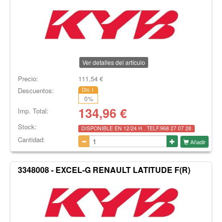
Ver detalles del artículo
Precio:
111,54
€
Descuentos:
Dto.1
0
%
134,96
€
Imp. Total:
Stock:
DISPONIBLE EN 12/24 H . TELF.968 27 07 28
Cantidad:
Añadir
3348008 - EXCEL-G RENAULT LATITUDE F(R)