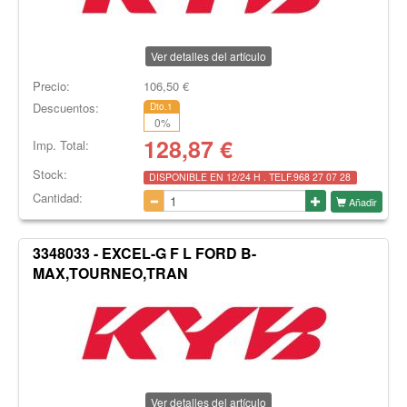
Ver detalles del artículo
Precio:
106,50
€
Descuentos:
Dto.1
0
%
128,87
€
Imp. Total:
Stock:
DISPONIBLE EN 12/24 H . TELF.968 27 07 28
Cantidad:
Añadir
3348033 - EXCEL-G F L FORD B-
MAX,TOURNEO,TRAN
Ver detalles del artículo