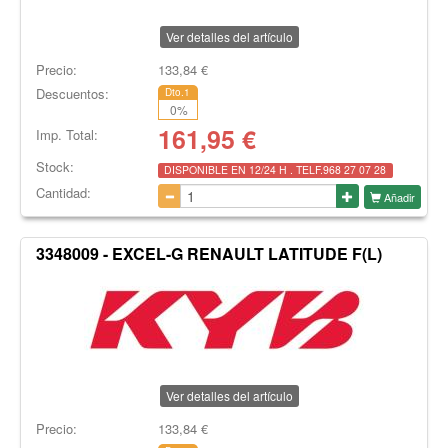
Ver detalles del artículo
Precio:
133,84
€
Descuentos:
Dto.1
0
%
161,95
€
Imp. Total:
Stock:
DISPONIBLE EN 12/24 H . TELF.968 27 07 28
Cantidad:
Añadir
3348009 - EXCEL-G RENAULT LATITUDE F(L)
Ver detalles del artículo
Precio:
133,84
€