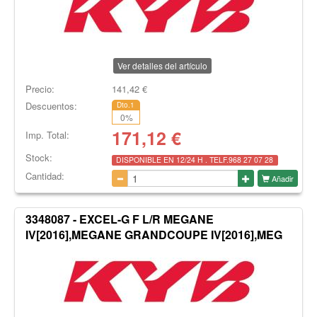
Ver detalles del artículo
Precio:
141,42
€
Descuentos:
Dto.1
0
%
171,12
€
Imp. Total:
Stock:
DISPONIBLE EN 12/24 H . TELF.968 27 07 28
Cantidad:
Añadir
3348087 - EXCEL-G F L/R MEGANE
IV[2016],MEGANE GRANDCOUPE IV[2016],MEG