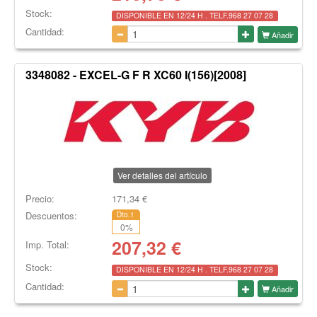
Stock:
DISPONIBLE EN 12/24 H . TELF.968 27 07 28
Cantidad:
Añadir
3348082 - EXCEL-G F R XC60 I(156)[2008]
Ver detalles del artículo
Precio:
171,34
€
Descuentos:
Dto.1
0
%
207,32
€
Imp. Total:
Stock:
DISPONIBLE EN 12/24 H . TELF.968 27 07 28
Cantidad:
Añadir