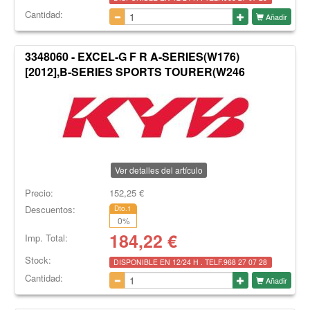
Cantidad:
Añadir
3348060 - EXCEL-G F R A-SERIES(W176)
[2012],B-SERIES SPORTS TOURER(W246
Ver detalles del artículo
Precio:
152,25
€
Descuentos:
Dto.1
0
%
184,22
€
Imp. Total:
Stock:
DISPONIBLE EN 12/24 H . TELF.968 27 07 28
Cantidad:
Añadir