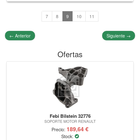
7
8
9
10
11
←
Anterior
Siguiente
→
Ofertas
Febi Bilstein 32776
SOPORTE MOTOR RENAULT
189,64 €
Precio:
Stock: