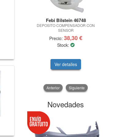
Febi Bilstein 46748
BLUE P
DEPOSITO COMPENSADOR CON
JGO 
SENSOR
38,30 €
Precio:
Prec
Stock:
DISPONIBLE EN
Ver detalles
V
Anterior
Siguiente
Novedades