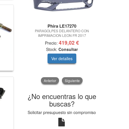
Phira LE17270
Ph
PARAGOLPES DELANTERO CON
PARAGOLP
IMPRIMACION LEON FR 2017
IMPRIMACIÓN
419,02 €
Precio:
Prec
Stock:
Consultar
Sto
Ver detalles
V
Anterior
Siguiente
¿No encuentras lo que
buscas?
Solicitar presupuesto sin compromiso