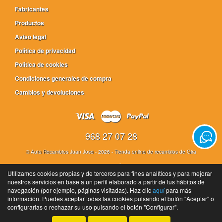
Fabricantes
Productos
Aviso legal
Política de privacidad
Política de cookies
Condiciones generales de compra
Cambios y devoluciones
968 27 07 28
©
Auto Recambios Juan Jose
- 2026 -
Tienda online de recambios de Gira
Utilizamos cookies propias y de terceros para fines analíticos y para mejorar
nuestros servicios en base a un perfil elaborado a partir de tus hábitos de
navegación (por ejemplo, páginas visitadas). Haz clic
aquí
para más
información. Puedes aceptar todas las cookies pulsando el botón "Aceptar" o
configurarlas o rechazar su uso pulsando el botón "Configurar".