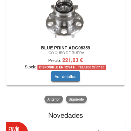
BLUE PRINT ADG08359
JGO CUBO DE RUEDA
221,83 €
Precio:
Stock:
DISPONIBLE EN 12/24 H . TELF.968 27 07 28
Ver detalles
Anterior
Siguiente
Novedades