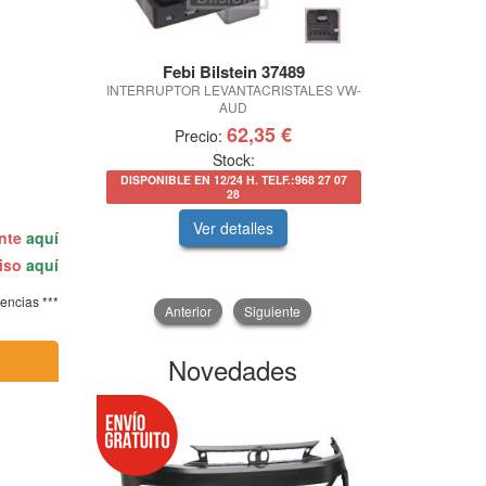
Febi Bilstein 37489
BLUE P
INTERRUPTOR LEVANTACRISTALES VW-
JGO 
AUD
62,35 €
Precio:
Prec
Stock:
DISPONIBLE EN 12/24 H. TELF.:968 27 07
DISPONIBLE EN
28
Ver detalles
V
ente
aquí
miso
aquí
tencias ***
Anterior
Siguiente
Novedades