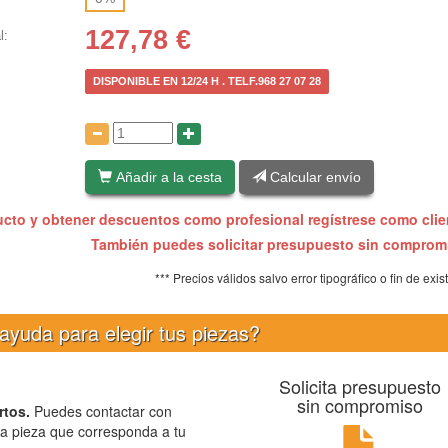
127,78
€
l:
DISPONIBLE EN 12/24 H . TELF.968 27 07 28
:
Añadir a la cesta
Calcular envío
ucto y obtener descuentos como profesional regístrese como cli
También puedes solicitar presupuesto sin compro
*** Precios válidos salvo error tipográfico o fin de exis
ayuda para elegir tus piezas?
Solicita presupuesto
sin compromiso
rtos.
Puedes contactar con
la pieza que corresponda a tu