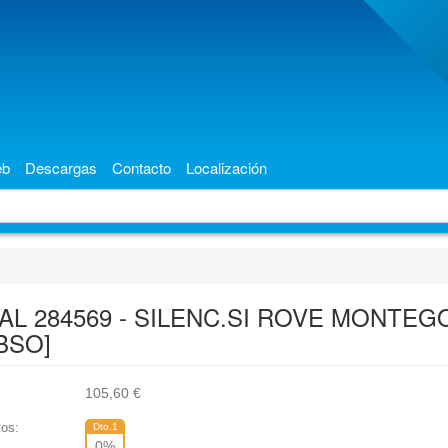
eb
Descargas
Contacto
Localización
AL 284569 - SILENC.SI ROVE MONTEGO
BSO]
105,60
€
os:
Dto.1
0
%