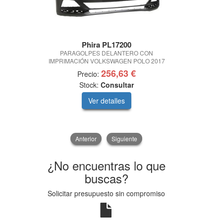
Phira PL17200
Ph
PARAGOLPES DELANTERO CON
PARAGOLP
IMPRIMACIÓN VOLKSWAGEN POLO 2017
IMPRIMACION
256,63 €
Precio:
Prec
Stock:
Consultar
Sto
Ver detalles
V
Anterior
Siguiente
¿No encuentras lo que
buscas?
Solicitar presupuesto sin compromiso