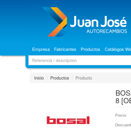
Empresa
Fabricantes
Productos
Catálogos W
Inicio
Productos
Producto
BOS
8 [O
Precio:
Descuent