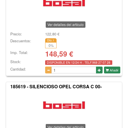
Ver detalles del artículo
Precio:
122,80
€
Descuentos:
Dto.1
0
%
148,59
€
Imp. Total:
Stock:
DISPONIBLE EN 12/24 H . TELF.968 27 07 28
Cantidad:
Añadir
185619 - SILENCIOSO OPEL CORSA C 00-
Ver detalles del artículo