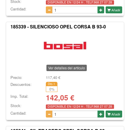
Stock:
DISPONIBLE EN 12/24 H . TELF.968 27 07 28
Cantidad:
Añadir
185339 - SILENCIOSO OPEL CORSA B 93-0
Ver detalles del artículo
Precio:
117,40
€
Descuentos:
Dto.1
0
%
142,05
€
Imp. Total:
Stock:
DISPONIBLE EN 12/24 H . TELF.968 27 07 28
Cantidad:
Añadir