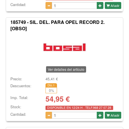
Cantidad:
Añadir
185749 - SIL. DEL. PARA OPEL RECORD 2.
[OBSO]
Ver detalles del artículo
Precio:
45,41
€
Descuentos:
Dto.1
0
%
54,95
€
Imp. Total:
Stock:
DISPONIBLE EN 12/24 H . TELF.968 27 07 28
Cantidad:
Añadir