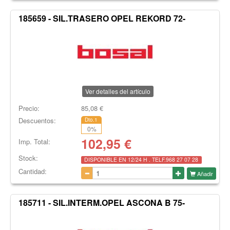
185659 - SIL.TRASERO OPEL REKORD 72-
Ver detalles del artículo
Precio:
85,08
€
Descuentos:
Dto.1
0
%
102,95
€
Imp. Total:
Stock:
DISPONIBLE EN 12/24 H . TELF.968 27 07 28
Cantidad:
Añadir
185711 - SIL.INTERM.OPEL ASCONA B 75-