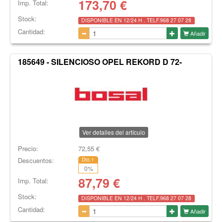
173,70
€
Imp. Total:
Stock:
DISPONIBLE EN 12/24 H . TELF.968 27 07 28
Cantidad:
Añadir
185649 - SILENCIOSO OPEL REKORD D 72-
Ver detalles del artículo
Precio:
72,55
€
Descuentos:
Dto.1
0
%
87,79
€
Imp. Total:
Stock:
DISPONIBLE EN 12/24 H . TELF.968 27 07 28
Cantidad:
Añadir