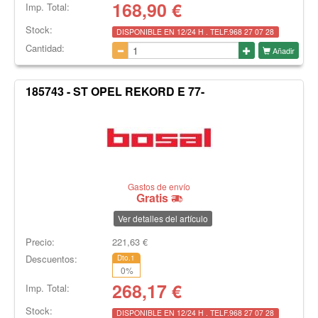
168,90
€
Imp. Total:
Stock:
DISPONIBLE EN 12/24 H . TELF.968 27 07 28
Cantidad:
Añadir
185743 - ST OPEL REKORD E 77-
Gastos de envío
Gratis
Ver detalles del artículo
Precio:
221,63
€
Descuentos:
Dto.1
0
%
268,17
€
Imp. Total:
Stock:
DISPONIBLE EN 12/24 H . TELF.968 27 07 28