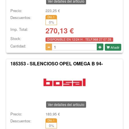
Ver detalles del artículo
Precio:
223,25
€
Descuentos:
Dto.1
0
%
270,13
€
Imp. Total:
Stock:
DISPONIBLE EN 12/24 H . TELF.968 27 07 28
Cantidad:
Añadir
185353 - SILENCIOSO OPEL OMEGA B 94-
Ver detalles del artículo
Precio:
183,95
€
Descuentos:
Dto.1
0
%