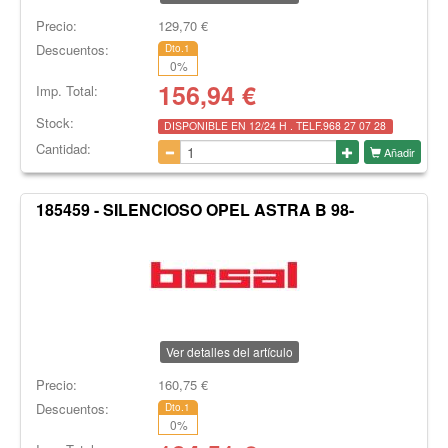
Precio:
129,70
€
Descuentos:
Dto.1
0
%
156,94
€
Imp. Total:
Stock:
DISPONIBLE EN 12/24 H . TELF.968 27 07 28
Cantidad:
Añadir
185459 - SILENCIOSO OPEL ASTRA B 98-
Ver detalles del artículo
Precio:
160,75
€
Descuentos:
Dto.1
0
%