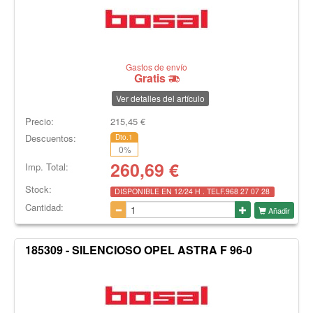
Gastos de envío
Gratis
Ver detalles del artículo
Precio:
215,45
€
Descuentos:
Dto.1
0
%
260,69
€
Imp. Total:
Stock:
DISPONIBLE EN 12/24 H . TELF.968 27 07 28
Cantidad:
Añadir
185309 - SILENCIOSO OPEL ASTRA F 96-0