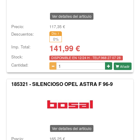
Ver detalles del artículo
Precio:
117,35
€
Descuentos:
Dto.1
0
%
141,99
€
Imp. Total:
Stock:
DISPONIBLE EN 12/24 H . TELF.968 27 07 28
Cantidad:
Añadir
185321 - SILENCIOSO OPEL ASTRA F 96-9
Ver detalles del artículo
Precio:
165,25
€