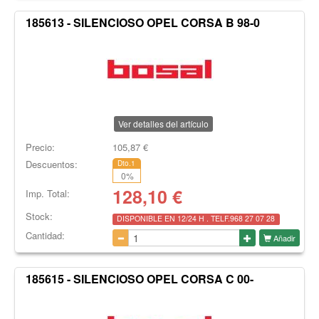
185613 - SILENCIOSO OPEL CORSA B 98-0
Ver detalles del artículo
Precio:
105,87
€
Descuentos:
Dto.1
0
%
128,10
€
Imp. Total:
Stock:
DISPONIBLE EN 12/24 H . TELF.968 27 07 28
Cantidad:
Añadir
185615 - SILENCIOSO OPEL CORSA C 00-