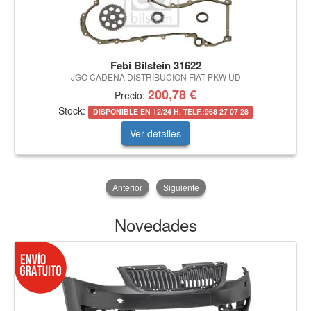
Febi Bilstein 31622
JGO CADENA DISTRIBUCION FIAT PKW UD
200,78 €
Precio:
Stock:
DISPONIBLE EN 12/24 H. TELF.:968 27 07 28
Ver detalles
Anterior
Siguiente
Novedades