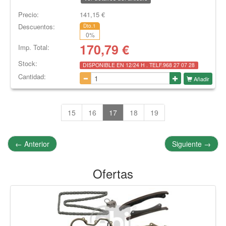
Precio:
141,15
€
Descuentos:
Dto.1
0
%
170,79
€
Imp. Total:
Stock:
DISPONIBLE EN 12/24 H . TELF.968 27 07 28
Cantidad:
Añadir
15
16
17
18
19
←
Anterior
Siguiente
→
Ofertas