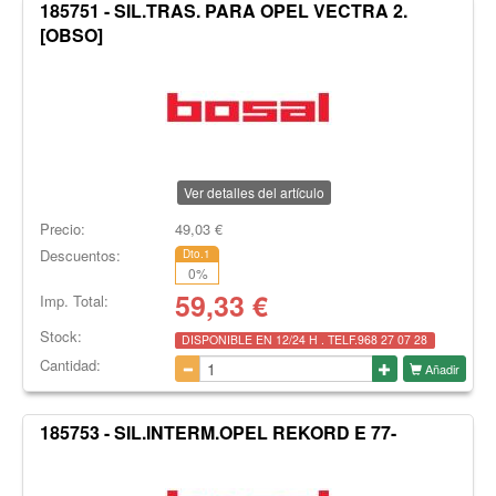
185751 - SIL.TRAS. PARA OPEL VECTRA 2.
[OBSO]
Ver detalles del artículo
Precio:
49,03
€
Descuentos:
Dto.1
0
%
59,33
€
Imp. Total:
Stock:
DISPONIBLE EN 12/24 H . TELF.968 27 07 28
Cantidad:
Añadir
185753 - SIL.INTERM.OPEL REKORD E 77-