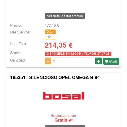
Ver detalles del artículo
Precio:
177,15
€
Descuentos:
Dto.1
0
%
214,35
€
Imp. Total:
Stock:
DISPONIBLE EN 12/24 H . TELF.968 27 07 28
Cantidad:
Añadir
185351 - SILENCIOSO OPEL OMEGA B 94-
Gastos de envío
Gratis