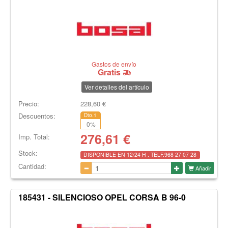
Gastos de envío
Gratis
Ver detalles del artículo
Precio:
228,60
€
Descuentos:
Dto.1
0
%
276,61
€
Imp. Total:
Stock:
DISPONIBLE EN 12/24 H . TELF.968 27 07 28
Cantidad:
Añadir
185431 - SILENCIOSO OPEL CORSA B 96-0