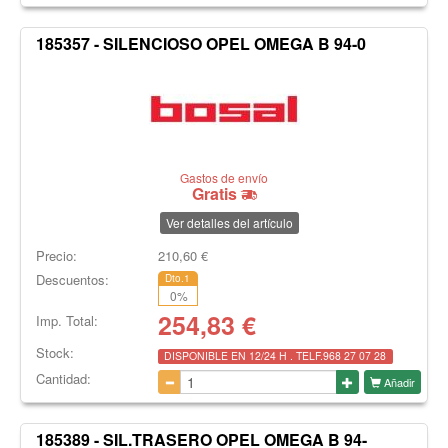
185357 - SILENCIOSO OPEL OMEGA B 94-0
Gastos de envío
Gratis
Ver detalles del artículo
Precio:
210,60
€
Descuentos:
Dto.1
0
%
254,83
€
Imp. Total:
Stock:
DISPONIBLE EN 12/24 H . TELF.968 27 07 28
Cantidad:
Añadir
185389 - SIL.TRASERO OPEL OMEGA B 94-