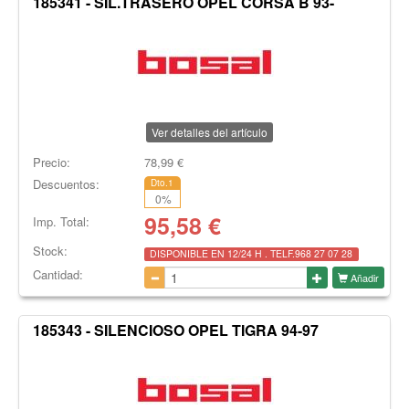
185341 - SIL.TRASERO OPEL CORSA B 93-
Ver detalles del artículo
Precio:
78,99
€
Descuentos:
Dto.1
0
%
95,58
€
Imp. Total:
Stock:
DISPONIBLE EN 12/24 H . TELF.968 27 07 28
Cantidad:
Añadir
185343 - SILENCIOSO OPEL TIGRA 94-97