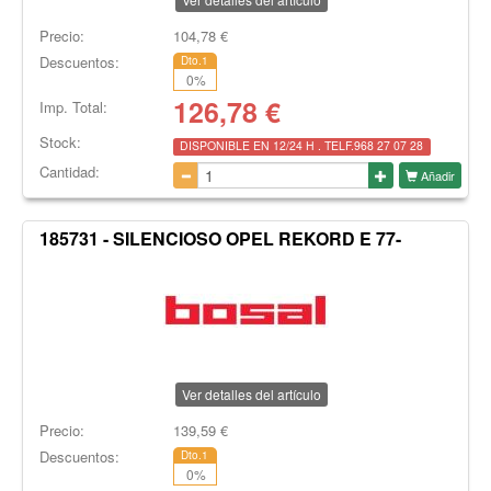
Precio:
104,78
€
Descuentos:
Dto.1
0
%
126,78
€
Imp. Total:
Stock:
DISPONIBLE EN 12/24 H . TELF.968 27 07 28
Cantidad:
Añadir
185731 - SILENCIOSO OPEL REKORD E 77-
Ver detalles del artículo
Precio:
139,59
€
Descuentos:
Dto.1
0
%