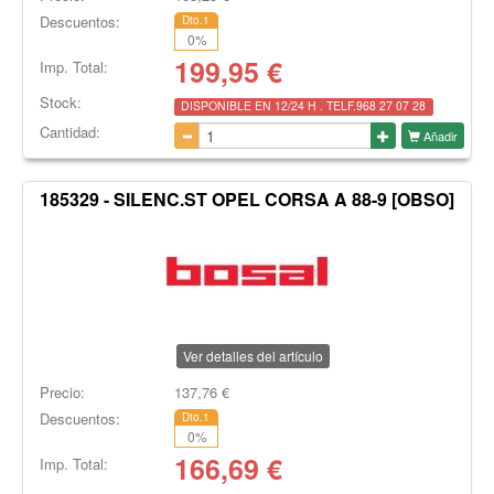
Descuentos:
Dto.1
0
%
199,95
€
Imp. Total:
Stock:
DISPONIBLE EN 12/24 H . TELF.968 27 07 28
Cantidad:
Añadir
185329 - SILENC.ST OPEL CORSA A 88-9 [OBSO]
Ver detalles del artículo
Precio:
137,76
€
Descuentos:
Dto.1
0
%
166,69
€
Imp. Total: