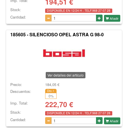
194,51
€
Imp. Total:
Stock:
DISPONIBLE EN 12/24 H . TELF.968 27 07 28
Cantidad:
Añadir
185605 - SILENCIOSO OPEL ASTRA G 98-0
Ver detalles del artículo
Precio:
184,05
€
Descuentos:
Dto.1
0
%
222,70
€
Imp. Total:
Stock:
DISPONIBLE EN 12/24 H . TELF.968 27 07 28
Cantidad:
Añadir