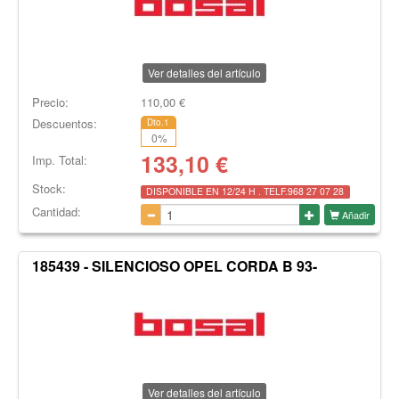
Ver detalles del artículo
Precio:
110,00
€
Descuentos:
Dto.1
0
%
133,10
€
Imp. Total:
Stock:
DISPONIBLE EN 12/24 H . TELF.968 27 07 28
Cantidad:
Añadir
185439 - SILENCIOSO OPEL CORDA B 93-
Ver detalles del artículo