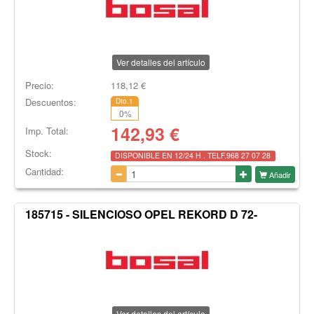
Ver detalles del artículo
Precio:
118,12
€
Descuentos:
Dto.1
0
%
142,93
€
Imp. Total:
Stock:
DISPONIBLE EN 12/24 H . TELF.968 27 07 28
Cantidad:
Añadir
185715 - SILENCIOSO OPEL REKORD D 72-
Ver detalles del artículo