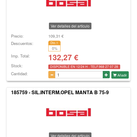
Ver detalles del artículo
Precio:
109,31
€
Descuentos:
Dto.1
0
%
132,27
€
Imp. Total:
Stock:
DISPONIBLE EN 12/24 H . TELF.968 27 07 28
Cantidad:
Añadir
185759 - SIL.INTERM.OPEL MANTA B 75-9
Ver detalles del artículo