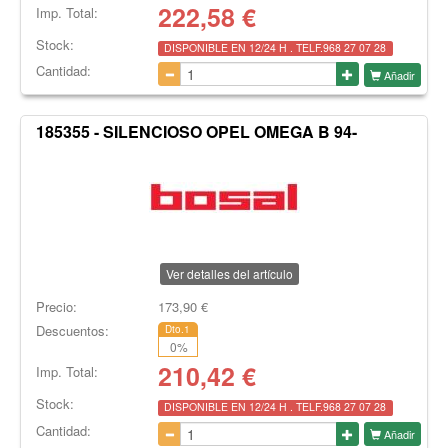
222,58
€
Imp. Total:
Stock:
DISPONIBLE EN 12/24 H . TELF.968 27 07 28
Cantidad:
Añadir
185355 - SILENCIOSO OPEL OMEGA B 94-
Ver detalles del artículo
Precio:
173,90
€
Descuentos:
Dto.1
0
%
210,42
€
Imp. Total:
Stock:
DISPONIBLE EN 12/24 H . TELF.968 27 07 28
Cantidad:
Añadir