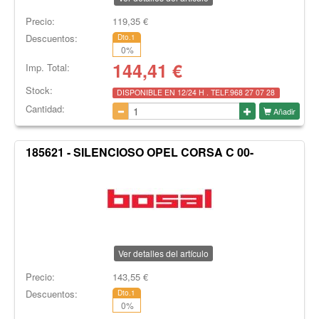
Precio:
119,35
€
Descuentos:
Dto.1
0
%
144,41
€
Imp. Total:
Stock:
DISPONIBLE EN 12/24 H . TELF.968 27 07 28
Cantidad:
Añadir
185621 - SILENCIOSO OPEL CORSA C 00-
Ver detalles del artículo
Precio:
143,55
€
Descuentos:
Dto.1
0
%