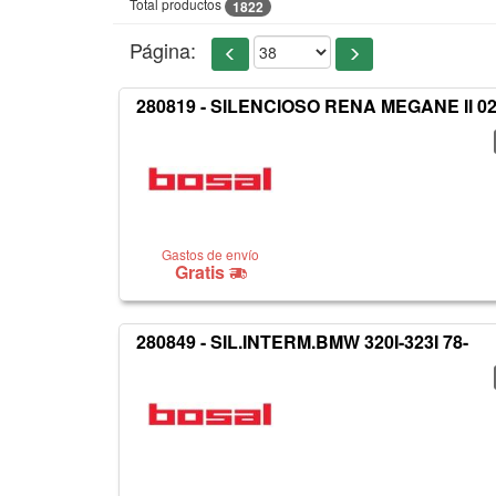
Total productos
1822
Página:
280819 - SILENCIOSO RENA MEGANE II 0
Gastos de envío
Gratis
280849 - SIL.INTERM.BMW 320I-323I 78-