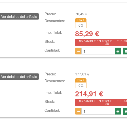
Precio:
70,49
€
Ver detalles del artículo
Descuentos:
Dto.1
0
%
85,29
€
Imp. Total:
Stock:
DISPONIBLE EN 12/24 H . TELF.96
28
Cantidad:
Precio:
177,61
€
Ver detalles del artículo
Descuentos:
Dto.1
0
%
214,91
€
Imp. Total:
Stock:
DISPONIBLE EN 12/24 H . TELF.96
28
Cantidad: