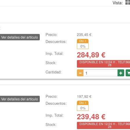
Vista:
2
Precio:
235,45
€
Ver detalles del artículo
Descuentos:
Dto.1
0
%
284,89
€
Imp. Total:
Stock:
DISPONIBLE EN 12/24 H . TELF.96
28
Cantidad:
Precio:
197,92
€
Ver detalles del artículo
Descuentos:
Dto.1
0
%
239,48
€
Imp. Total:
Stock:
DISPONIBLE EN 12/24 H . TELF.96
28