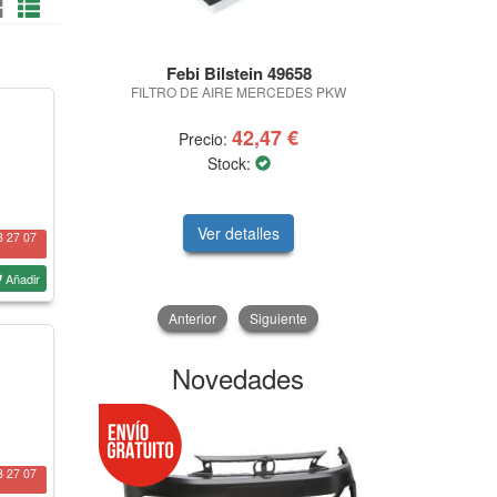
Febi Bilstein 49658
Febi 
FILTRO DE AIRE MERCEDES PKW
DEPOSITO C
DEPOSITO C
42,47 €
Precio:
Pre
Stock:
DISPONIBLE EN
Ver detalles
V
8 27 07
Añadir
Anterior
Siguiente
Novedades
8 27 07