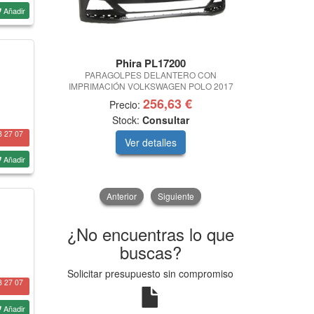
Añadir
Phira PL17200
Ph
PARAGOLPES DELANTERO CON
PARAGOLP
IMPRIMACIÓN VOLKSWAGEN POLO 2017
IMPRIMACION
256,63 €
Precio:
Prec
Stock:
Consultar
Sto
8 27 07
Ver detalles
V
Añadir
Anterior
Siguiente
¿No encuentras lo que
buscas?
Solicitar presupuesto sin compromiso
8 27 07
Añadir