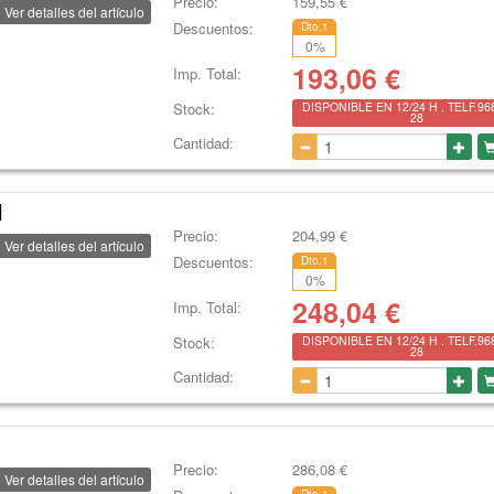
Precio:
159,55
€
Ver detalles del artículo
Descuentos:
Dto.1
0
%
193,06
€
Imp. Total:
Stock:
DISPONIBLE EN 12/24 H . TELF.96
28
Cantidad:
]
Precio:
204,99
€
Ver detalles del artículo
Descuentos:
Dto.1
0
%
248,04
€
Imp. Total:
Stock:
DISPONIBLE EN 12/24 H . TELF.96
28
Cantidad:
Precio:
286,08
€
Ver detalles del artículo