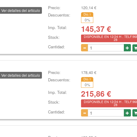
Precio:
120,14
€
Ver detalles del artículo
Descuentos:
Dto.1
0
%
145,37
€
Imp. Total:
Stock:
DISPONIBLE EN 12/24 H . TELF.96
28
Cantidad:
Precio:
178,40
€
Ver detalles del artículo
Descuentos:
Dto.1
0
%
215,86
€
Imp. Total:
Stock:
DISPONIBLE EN 12/24 H . TELF.96
28
Cantidad: