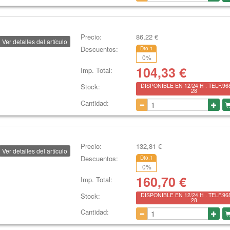
Precio:
86,22
€
Ver detalles del artículo
Descuentos:
Dto.1
0
%
104,33
€
Imp. Total:
Stock:
DISPONIBLE EN 12/24 H . TELF.96
28
Cantidad:
Precio:
132,81
€
Ver detalles del artículo
Descuentos:
Dto.1
0
%
160,70
€
Imp. Total:
Stock:
DISPONIBLE EN 12/24 H . TELF.96
28
Cantidad: