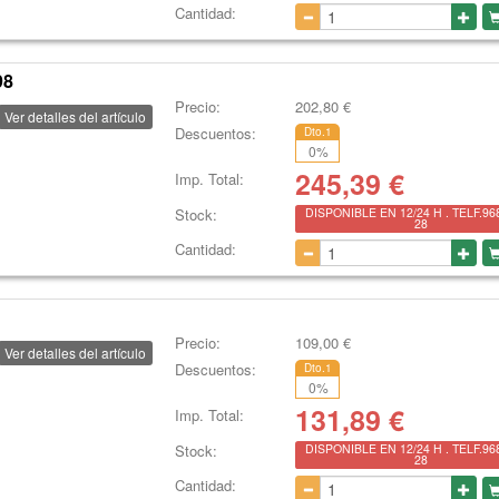
Cantidad:
98
Precio:
202,80
€
Ver detalles del artículo
Descuentos:
Dto.1
0
%
245,39
€
Imp. Total:
Stock:
DISPONIBLE EN 12/24 H . TELF.96
28
Cantidad:
Precio:
109,00
€
Ver detalles del artículo
Descuentos:
Dto.1
0
%
131,89
€
Imp. Total:
Stock:
DISPONIBLE EN 12/24 H . TELF.96
28
Cantidad: