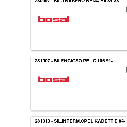
280997 - SIL.TRASERO RENA R9 84-88
281007 - SILENCIOSO PEUG 106 91-
281013 - SIL.INTERM.OPEL KADETT E 84-