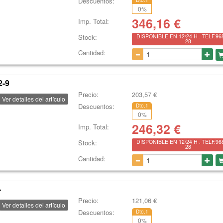
Descuentos:
Dto.1
0
%
346,16
€
Imp. Total:
Stock:
DISPONIBLE EN 12/24 H . TELF.96
28
Cantidad:
2-9
Precio:
203,57
€
Ver detalles del artículo
Descuentos:
Dto.1
0
%
246,32
€
Imp. Total:
Stock:
DISPONIBLE EN 12/24 H . TELF.96
28
Cantidad:
-
Precio:
121,06
€
Ver detalles del artículo
Descuentos:
Dto.1
0
%