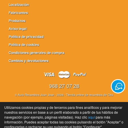
Localización
Fabricantes
Productos
Aviso legal
Política de privacidad
Política de cookies
Condiciones generales de compra
Cambios y devoluciones
968 27 07 28
©
Auto Recambios Juan Jose
- 2026 -
Tienda online de recambios de Gira
Utilizamos cookies propias y de terceros para fines analíticos y para mejorar
nuestros servicios en base a un perfil elaborado a partir de tus hábitos de
navegación (por ejemplo, páginas visitadas). Haz clic
aquí
para más
información. Puedes aceptar todas las cookies pulsando el botón "Aceptar" o
configurarlas o rechazar su uso pulsando el botón "Configurar".