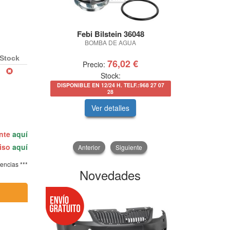
Febi Bilstein 36048
Febi 
BOMBA DE AGUA
JGO CADENA 
Stock
76,02 €
Precio:
Prec
Stock:
DISPONIBLE EN 12/24 H. TELF.:968 27 07
DISPONIBLE EN
28
Ver detalles
V
ente
aquí
miso
aquí
Anterior
Siguiente
tencias ***
Novedades