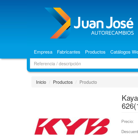
Empresa
Fabricantes
Productos
Catálogos W
Inicio
Productos
Producto
Kay
626(
Precio:
Descuent