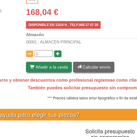
168,04
€
l:
DISPONIBLE EN 12/24 H . TELF.968 27 07 28
Almacén
00001 - ALMACEN PRINCIPAL
:
Añadir a la cesta
Calcular envío
ucto y obtener descuentos como profesional regístrese como cli
También puedes solicitar presupuesto sin compro
*** Precios válidos salvo error tipográfico o fin de exis
ayuda para elegir tus piezas?
Solicita presupuesto
sin compromiso