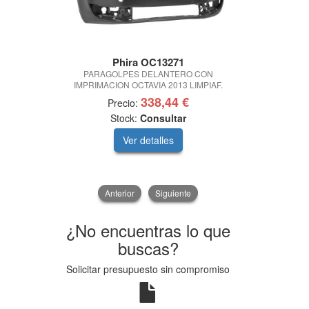
Phira OC13271
Ph
PARAGOLPES DELANTERO CON
PARAGOLP
IMPRIMACION OCTAVIA 2013 LIMPIAF.
IMPRIMACIÓN
338,44 €
Precio:
Prec
Stock:
Consultar
Sto
Ver detalles
V
Anterior
Siguiente
¿No encuentras lo que
buscas?
Solicitar presupuesto sin compromiso