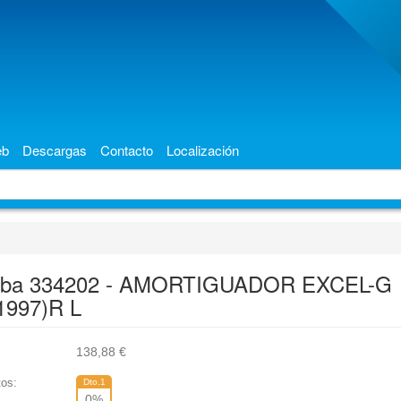
eb
Descargas
Contacto
Localización
aba 334202 - AMORTIGUADOR EXCEL-G
1997)R L
138,88
€
os:
Dto.1
0
%