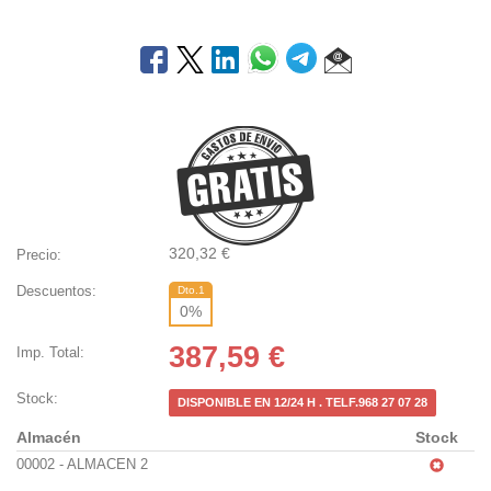
320,32
€
Precio:
Descuentos:
Dto.1
0
%
387,59
€
Imp. Total:
Stock:
DISPONIBLE EN 12/24 H . TELF.968 27 07 28
Almacén
Stock
00002 - ALMACEN 2